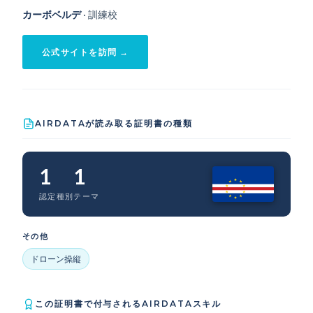
カーボベルデ
· 訓練校
公式サイトを訪問 →
AIRDATAが読み取る証明書の種類
1
1
認定種別
テーマ
その他
ドローン操縦
この証明書で付与されるAIRDATAスキル