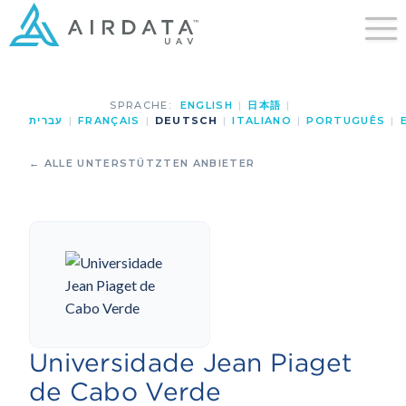
SPRACHE:
ENGLISH
|
日本語
|
עברית
|
FRANÇAIS
|
DEUTSCH
|
ITALIANO
|
PORTUGUÊS
|
← ALLE UNTERSTÜTZTEN ANBIETER
Universidade Jean Piaget
de Cabo Verde