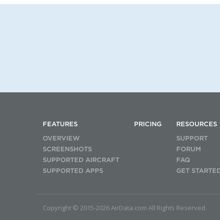
FEATURES
PRICING
RESOURCES
OVERVIEW
SUPPORT
SCREENSHOTS
FORUM
SUPPORTED AIRCRAFT
FAQ
SUPPORTED APPS
GET STARTE
Copyright © 2015-2026 AirData.com All Rights Reserved.