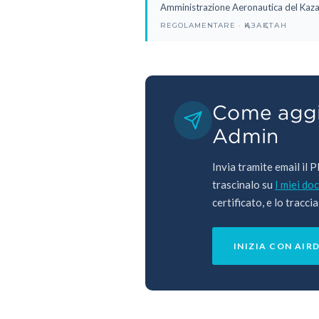
Amministrazione Aeronautica del Kaza
REGOLAMENTARE · ҚАЗАҚСТАН
Come aggiu
Admin
Invia tramite email il 
trascinalo su
I miei do
certificato, e lo traccia
INIZIA CON AIR