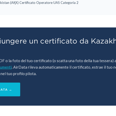
kistan (АҚК) Certificato Operatore UAS Categoria 2
ngere un certificato da Kazakh
PDF o la foto del tuo certificato (o scatta una foto della tua tessera) 
cumenti
. AirData rileva automaticamente il certificato, estrae il tuo n
 nel tuo profilo pilota.
DATA →