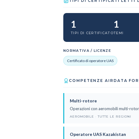
TIPI DI CERTIFICATI LETTI
1
1
TIPI DI CERTIFICATO
TEMI
NORMATIVA / LICENZE
Certificato di operatore UAS
COMPETENZE AIRDATA FORN
Multi-rotore
Operazioni con aeromobili multi-roto
AEROMOBILE · TUTTE LE REGIONI
Operatore UAS Kazakistan