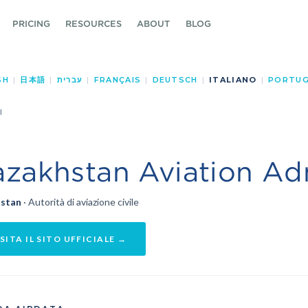
PRICING
RESOURCES
ABOUT
BLOG
SH
|
日本語
|
עברית
|
FRANÇAIS
|
DEUTSCH
|
ITALIANO
|
PORTUG
I
azakhstan Aviation A
istan
· Autorità di aviazione civile
SITA IL SITO UFFICIALE →