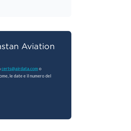
stan Aviation
a
certs@airdata.com
o
ome, le date e il numero del