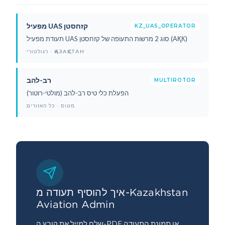
מפעיל UAS קזחסטן
KZ_UAS_OPERATOR
תעודת מפעיל UAS סוג 2 מרשות התעופה של קזחסטן (АҚК)
רגולטורי · ҚАЗАҚСТАН
רב-להב
MULTIROTOR
הפעלת כלי טיס רב-להב (מולטי-רוטור)
מטוס · כל האזורים
איך להוסיף תעודה מ-Kazakhstan
Aviation Admin
שלח למייל את קובץ ה-PDF או תמונת התעודה