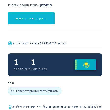
קזחסטן
· רשות תעופה אזרחית
בקר באתר הרשמי →
סוגי תעודות ש-AIRDATA קורא
1
1
ערכות נושא
סוגי הסמכה
אחר
ҰАЖ операторының сертификаты
כישורים שמוענקים על ידי תעודות אלו ב-AIRDATA