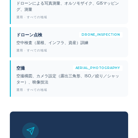
ドローンによる写真測量、オルソモザイク、GISマッピン
グ、測量
運用 · すべての地域
ドローン点検
DRONE_INSPECTION
空中検査（屋根、インフラ、資産）訓練
運用 · すべての地域
空撮
AERIAL_PHOTOGRAPHY
空撮構図、カメラ設定（露出三角形、ISO／絞り／シャッ
ター）、映像技法
運用 · すべての地域