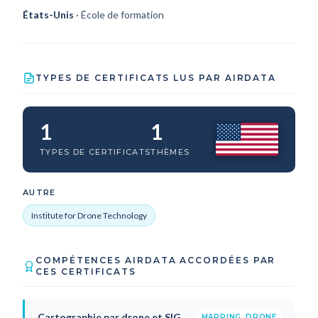
États-Unis
· École de formation
TYPES DE CERTIFICATS LUS PAR AIRDATA
1
1
TYPES DE CERTIFICATS
THÈMES
AUTRE
Institute for Drone Technology
COMPÉTENCES AIRDATA ACCORDÉES PAR
CES CERTIFICATS
Cartographie par drone et SIG
MAPPING_DRONE