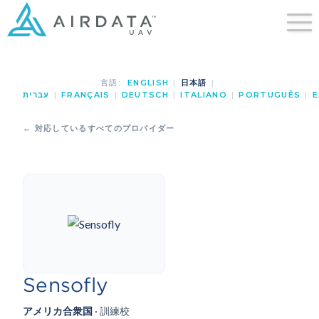
言語:
ENGLISH
|
日本語
|
עברית
|
FRANÇAIS
|
DEUTSCH
|
ITALIANO
|
PORTUGUÊS
|
E
← 対応しているすべてのプロバイダー
Sensofly
アメリカ合衆国
· 訓練校