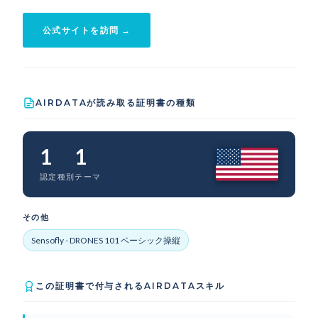
公式サイトを訪問 →
AIRDATAが読み取る証明書の種類
1
1
認定種別
テーマ
その他
Sensofly - DRONES 101 ベーシック操縦
この証明書で付与されるAIRDATAスキル