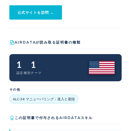
公式サイトを訪問 →
AIRDATAが読み取る証明書の種類
1
1
認定種別
テーマ
その他
ALC-34: マニューバリング：進入と着陸
この証明書で付与されるAIRDATAスキル