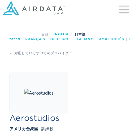
言語:
ENGLISH
|
日本語
|
עברית
|
FRANÇAIS
|
DEUTSCH
|
ITALIANO
|
PORTUGUÊS
|
E
← 対応しているすべてのプロバイダー
Aerostudios
アメリカ合衆国
· 訓練校