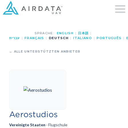
SPRACHE:
ENGLISH
|
日本語
|
עברית
|
FRANÇAIS
|
DEUTSCH
|
ITALIANO
|
PORTUGUÊS
|
← ALLE UNTERSTÜTZTEN ANBIETER
Aerostudios
Vereinigte Staaten
· Flugschule